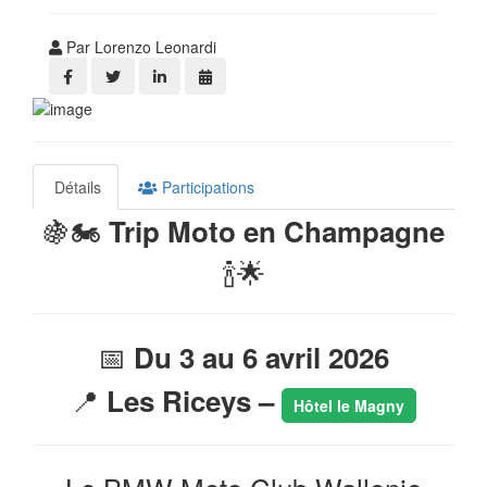
Par Lorenzo Leonardi
Détails
Participations
🍇🏍️
Trip Moto en Champagne
🍾🌟
📅
Du 3 au 6 avril 2026
📍
Les Riceys –
Hôtel le Magny