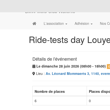
BMW Moto Club Wallonie
L'association
Adhésion
Nos C
Ride-tests day Louy
Détails de l'événement
Le dimanche 28 juin 2026 (08h00 - 18h00)
C
Lieu :
Av. Léonard Mommaerts 3, 1140, evere
Nombre de places
Places disp
6
0