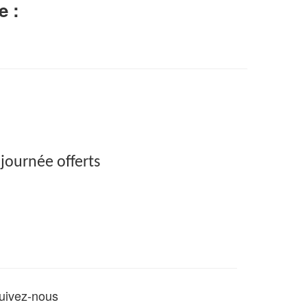
e :
 journée offerts
uivez-nous