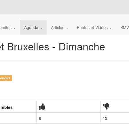
omités
Agenda
Articles
Photos et Vidéos
BMW
et Bruxelles - Dimanche
omplet
onibles
6
13